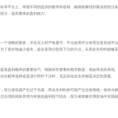
网站等平台上，审视不同的提供的赔率和促销，确保能够找到最佳的投注
行投注，提高整体的盈利能力。
定一个清晰的预算，并在买入时严格遵守。不论使用开云体育还是其他平
。为了更好地减少损失，提议采用分阶段下注的方法，从而在失利时能够
是提高盈利概率的重要技巧。细致研究赛事的相关数据，例如球员的表现
不论在赔率选择或是进行即时下注时，充足的信息支持都是决定性因素。
后，投注者容易产生过于乐观，而在失利时则可能产生沮丧情绪。保持冷
通过合理的风险管理与有效的盈利技巧结合，投注者能够在博彩场中实现