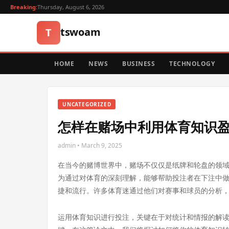
Breaking:
Thursday, August 6, 2026
tswoam
T
HOME
NEWS
BUSINESS
TECHNOLOGY
UNCATEGORIZED
怎样在赌场中利用体育知识
admin • March 9, 2025
在当今的赌博世界中，赌场不仅仅是纸牌和轮盘的领
为通过对体育的深刻理解，能够帮助投注者在下注中
捷和流行。许多体育迷通过他们对赛事和球员的分析
运用体育知识进行投注，关键在于对统计和情报的解