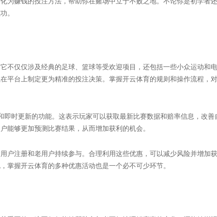
转化为赚钱的投注方法，帮助你在赌场中立于不败之地。不论你是初学者
成功。
。它不仅仅涉及经典的足球、篮球等受欢迎项目，还包括一些小众运动和
以在平台上制定更为精准的投注决策。掌握开云体育的规则和操作流程，
和即时更新的功能。这表示玩家可以获取最新比赛数据和赔率信息，改善
用户能够更加预测比赛结果，从而增加获利的机会。
新用户注册和老用户持续参与。合理利用这些优惠，可以减少风险并增加
说，掌握开云体育的多种优惠活动也是一个必不可少环节。