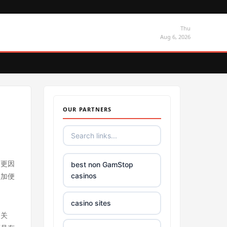
Thu
Aug 6, 2026
OUR PARTNERS
，更因
best non GamStop
更加便
casinos
casino sites
的关