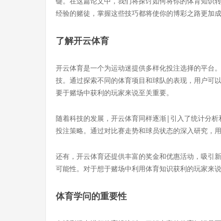
键。在这篇论文中，我们将探讨如何将你的体育知识
经验的赌徒，掌握这些技巧都将使你的博彩之路更加
了解开云体育
开云体育是一个为运动迷提供多样化投注选择的平台
技。通过探索不同的体育项目和球队的表现，用户可
要于赌场中获利的玩家来说至关重要。
随着科技的发展，开云体育同样逐渐|引入了统计分析
投注策略。通过对比赛走势和球员状态的深入研究，
还有，开云体育还提供丰富的奖金和优惠活动，吸引
可能性。对于想于赌场中利用体育知识获利的玩家来
体育学问的重要性