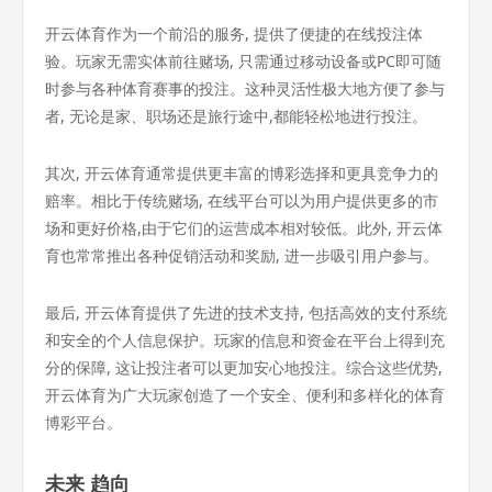
开云体育作为一个前沿的服务, 提供了便捷的在线投注体
验。玩家无需实体前往赌场, 只需通过移动设备或PC即可随
时参与各种体育赛事的投注。这种灵活性极大地方便了参与
者, 无论是家、职场还是旅行途中,都能轻松地进行投注。
其次, 开云体育通常提供更丰富的博彩选择和更具竞争力的
赔率。相比于传统赌场, 在线平台可以为用户提供更多的市
场和更好价格,由于它们的运营成本相对较低。此外, 开云体
育也常常推出各种促销活动和奖励, 进一步吸引用户参与。
最后, 开云体育提供了先进的技术支持, 包括高效的支付系统
和安全的个人信息保护。玩家的信息和资金在平台上得到充
分的保障, 这让投注者可以更加安心地投注。综合这些优势,
开云体育为广大玩家创造了一个安全、便利和多样化的体育
博彩平台。
未来 趋向