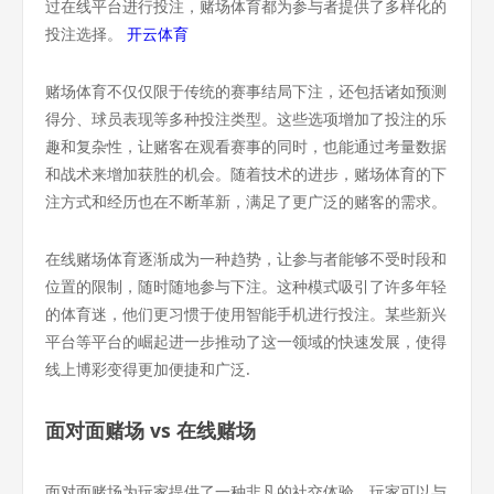
过在线平台进行投注，赌场体育都为参与者提供了多样化的
投注选择。
开云体育
赌场体育不仅仅限于传统的赛事结局下注，还包括诸如预测
得分、球员表现等多种投注类型。这些选项增加了投注的乐
趣和复杂性，让赌客在观看赛事的同时，也能通过考量数据
和战术来增加获胜的机会。随着技术的进步，赌场体育的下
注方式和经历也在不断革新，满足了更广泛的赌客的需求。
在线赌场体育逐渐成为一种趋势，让参与者能够不受时段和
位置的限制，随时随地参与下注。这种模式吸引了许多年轻
的体育迷，他们更习惯于使用智能手机进行投注。某些新兴
平台等平台的崛起进一步推动了这一领域的快速发展，使得
线上博彩变得更加便捷和广泛.
面对面赌场 vs 在线赌场
面对面赌场为玩家提供了一种非凡的社交体验。玩家可以与