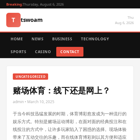
Breaking:
Thursday, August 6, 2026
Thu
T
tswoam
Aug 6, 2026
HOME
NEWS
BUSINESS
TECHNOLOGY
SPORTS
CASINO
CONTACT
UNCATEGORIZED
赌场体育：线下还是网上？
admin • March 10, 2025
于当今科技迅猛发展的时期，体育博彩愈发成为一种流行的
娱乐方式。特别是赌场运动博彩，在面对面的经典投注和在
线投注的方式中，让许多玩家陷入了困惑的选择。现场体验
带来了互动交往的乐趣，而在线体育博彩则以其方便和适应