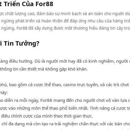
 Triển Của For88
ược chất lượng cao, đảm bảo sự minh bạch và an toàn cho người d
 ngừng phát triển và hoàn thiện để đáp ứng nhu cầu của hàng tri
ng ngừng, For88 đã xây dựng được một thương hiệu đáng tin cậy tr
i Tin Tưởng?
 dàng điều hướng. Dù là người mới hay đã có kinh nghiệm, người 
 thông tin cần thiết mà không gặp khó khăn.
, bao gồm cá cược thể thao, casino trực tuyến, và các trò chơi 
 này:
ao diễn ra mỗi ngày, For88 mang đến cho người chơi vô vàn lựa 
 cược vào những môn thể thao phổ biến nhất. Tính năng cá cược t
 điều chỉnh cược của mình theo thời gian thực.
chỉ đa dạng mà còn tạo ra trải nghiệm chân thực với các bàn chơ