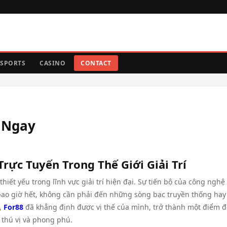
SPORTS
CASINO
CONTACT
 Ngay
ực Tuyến Trong Thế Giới Giải Trí
hiết yếu trong lĩnh vực giải trí hiện đại. Sự tiến bộ của công nghệ
bao giờ hết, không cần phải đến những sòng bạc truyền thống hay
y,
For88
đã khẳng định được vị thế của mình, trở thành một điểm đ
 thú vị và phong phú.