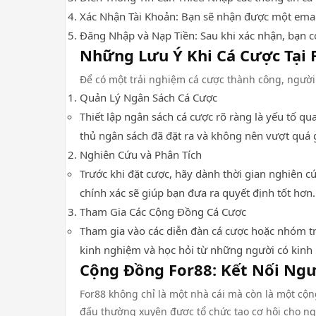
Xác Nhận Tài Khoản: Bạn sẽ nhận được một emai
Đăng Nhập và Nạp Tiền: Sau khi xác nhận, bạn có
Những Lưu Ý Khi Cá Cược Tại 
Để có một trải nghiệm cá cược thành công, người
Quản Lý Ngân Sách Cá Cược
Thiết lập ngân sách cá cược rõ ràng là yếu tố q
thủ ngân sách đã đặt ra và không nên vượt quá g
Nghiên Cứu và Phân Tích
Trước khi đặt cược, hãy dành thời gian nghiên c
chính xác sẽ giúp bạn đưa ra quyết định tốt hơn.
Tham Gia Các Cộng Đồng Cá Cược
Tham gia vào các diễn đàn cá cược hoặc nhóm tr
kinh nghiệm và học hỏi từ những người có kinh
Cộng Đồng For88: Kết Nối Ngư
For88 không chỉ là một nhà cái mà còn là một cộn
đấu thường xuyên được tổ chức tạo cơ hội cho ngư