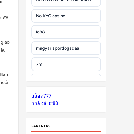
ng
tr88 link
No KYC casino
ới đồ
https://tg88.mba/
lc88
 giao
nk88
magyar sportfogadás
iệu
TG88 casino
7m
 Bạn
32WIN
legjobb külföldi kaszinó online
thoải
nk88 đăng nhập
สล็อต777
zahraniční online casino
nhà cái tr88
bonus bez vkladu
lv88.com
zahraniční online casino
link vào go8
bonus bez vkladu
PARTNERS