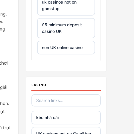
uk casinos not on
gamstop
ùng.
ệu
£5 minimum deposit
ong
casino UK
non UK online casino
chơi
all Irish casino
tg88 trang chủ
CASINO
giải
https://tr88.army/
chọn.
rực
TG88
kèo nhà cái
i trực
Go8
UK casinos not on GamStop