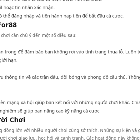
l hoặc tin nhắn xác nhận.
 thể đăng nhập và tiến hành nạp tiền để bắt đầu cá cược.
For88
 chơi cần chú ý đến một số điều sau:
uan trọng để đảm bảo bạn không rơi vào tình trạng thua lỗ. Luôn 
iới hạn.
ứu thông tin về các trận đấu, đội bóng và phong độ cầu thủ. Thôn
ên mạng xã hội giúp bạn kết nối với những người chơi khác. Chi
 nghiệm sẽ giúp bạn nâng cao kỹ năng cá cược.
ời Chơi
g đồng lớn với nhiều người chơi cùng sở thích. Những sự kiện và g
ời chơi giao lưu, học hỏi và cạnh tranh. Các hoạt động này không