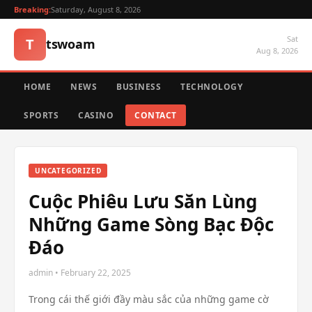
Breaking:
Saturday, August 8, 2026
Sat
T
tswoam
Aug 8, 2026
HOME
NEWS
BUSINESS
TECHNOLOGY
SPORTS
CASINO
CONTACT
UNCATEGORIZED
Cuộc Phiêu Lưu Săn Lùng
Những Game Sòng Bạc Độc
Đáo
admin • February 22, 2025
Trong cái thế giới đầy màu sắc của những game cờ