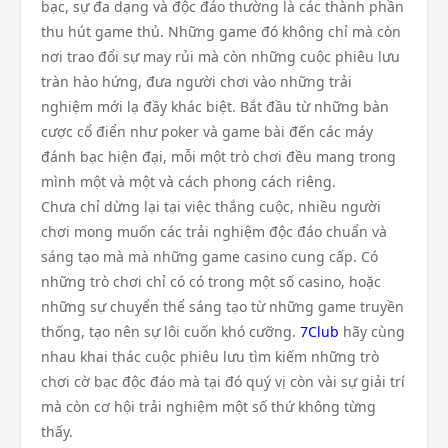
bạc, sự đa dạng và độc đáo thường là các thành phần
thu hút game thủ. Những game đó không chỉ mà còn
nơi trao đổi sự may rủi mà còn những cuộc phiêu lưu
tràn hào hứng, đưa người chơi vào những trải
nghiệm mới lạ đầy khác biệt. Bắt đầu từ những bàn
cược cổ điển như poker và game bài đến các máy
đánh bạc hiện đại, mỗi một trò chơi đều mang trong
mình một và một và cách phong cách riêng.
Chưa chỉ dừng lại tại việc thắng cuộc, nhiều người
chơi mong muốn các trải nghiệm độc đáo chuẩn và
sáng tạo mà mà những game casino cung cấp. Có
những trò chơi chỉ có có trong một số casino, hoặc
những sự chuyển thể sáng tạo từ những game truyền
thống, tạo nên sự lôi cuốn khó cưỡng.
7Club
hãy cùng
nhau khai thác cuộc phiêu lưu tìm kiếm những trò
chơi cờ bạc độc đáo mà tại đó quý vị còn vài sự giải trí
mà còn cơ hội trải nghiệm một số thứ không từng
thấy.