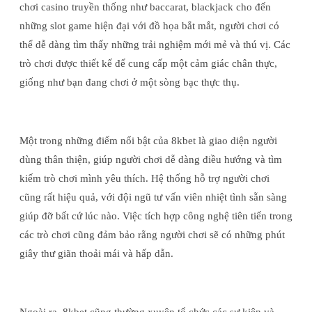
chơi casino truyền thống như baccarat, blackjack cho đến
những slot game hiện đại với đồ họa bắt mắt, người chơi có
thể dễ dàng tìm thấy những trải nghiệm mới mẻ và thú vị. Các
trò chơi được thiết kế để cung cấp một cảm giác chân thực,
giống như bạn đang chơi ở một sòng bạc thực thụ.
Một trong những điểm nổi bật của 8kbet là giao diện người
dùng thân thiện, giúp người chơi dễ dàng điều hướng và tìm
kiếm trò chơi mình yêu thích. Hệ thống hỗ trợ người chơi
cũng rất hiệu quả, với đội ngũ tư vấn viên nhiệt tình sẵn sàng
giúp đỡ bất cứ lúc nào. Việc tích hợp công nghệ tiên tiến trong
các trò chơi cũng đảm bảo rằng người chơi sẽ có những phút
giây thư giãn thoải mái và hấp dẫn.