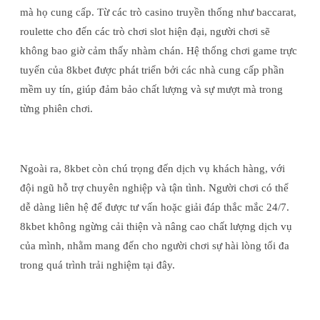
mà họ cung cấp. Từ các trò casino truyền thống như baccarat,
roulette cho đến các trò chơi slot hiện đại, người chơi sẽ
không bao giờ cảm thấy nhàm chán. Hệ thống chơi game trực
tuyến của 8kbet được phát triển bởi các nhà cung cấp phần
mềm uy tín, giúp đảm bảo chất lượng và sự mượt mà trong
từng phiên chơi.
Ngoài ra, 8kbet còn chú trọng đến dịch vụ khách hàng, với
đội ngũ hỗ trợ chuyên nghiệp và tận tình. Người chơi có thể
dễ dàng liên hệ để được tư vấn hoặc giải đáp thắc mắc 24/7.
8kbet không ngừng cải thiện và nâng cao chất lượng dịch vụ
của mình, nhằm mang đến cho người chơi sự hài lòng tối đa
trong quá trình trải nghiệm tại đây.