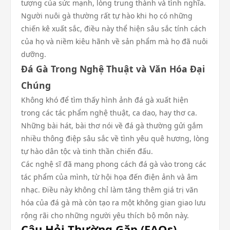
tượng của sức mạnh, lòng trung thành và tình nghĩa.
Người nuôi gà thường rất tự hào khi họ có những
chiến kê xuất sắc, điều này thể hiện sâu sắc tính cách
của họ và niềm kiêu hãnh về sản phẩm mà họ đã nuôi
dưỡng.
Đá Gà Trong Nghệ Thuật và Văn Hóa Đại
Chúng
Không khó để tìm thấy hình ảnh đá gà xuất hiện
trong các tác phẩm nghệ thuật, ca dao, hay thơ ca.
Những bài hát, bài thơ nói về đá gà thường gửi gắm
nhiều thông điệp sâu sắc về tình yêu quê hương, lòng
tự hào dân tộc và tinh thần chiến đấu.
Các nghệ sĩ đã mang phong cách đá gà vào trong các
tác phẩm của mình, từ hội họa đến điện ảnh và âm
nhạc. Điều này không chỉ làm tăng thêm giá trị văn
hóa của đá gà mà còn tạo ra một không gian giao lưu
rộng rãi cho những người yêu thích bộ môn này.
Câu Hỏi Thường Gặp (FAQs)