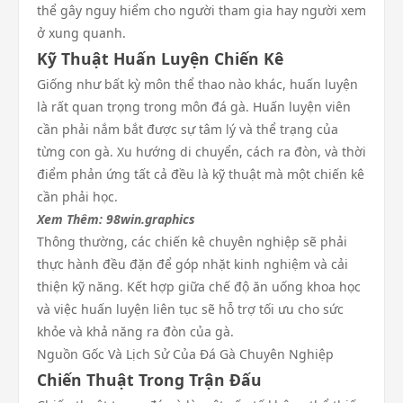
thể gây nguy hiểm cho người tham gia hay người xem
ở xung quanh.
Kỹ Thuật Huấn Luyện Chiến Kê
Giống như bất kỳ môn thể thao nào khác, huấn luyện
là rất quan trọng trong môn đá gà. Huấn luyện viên
cần phải nắm bắt được sự tâm lý và thể trạng của
từng con gà. Xu hướng di chuyển, cách ra đòn, và thời
điểm phản ứng tất cả đều là kỹ thuật mà một chiến kê
cần phải học.
Xem Thêm:
98win.graphics
Thông thường, các chiến kê chuyên nghiệp sẽ phải
thực hành đều đặn để góp nhặt kinh nghiệm và cải
thiện kỹ năng. Kết hợp giữa chế độ ăn uống khoa học
và việc huấn luyện liên tục sẽ hỗ trợ tối ưu cho sức
khỏe và khả năng ra đòn của gà.
Nguồn Gốc Và Lịch Sử Của Đá Gà Chuyên Nghiệp
Chiến Thuật Trong Trận Đấu