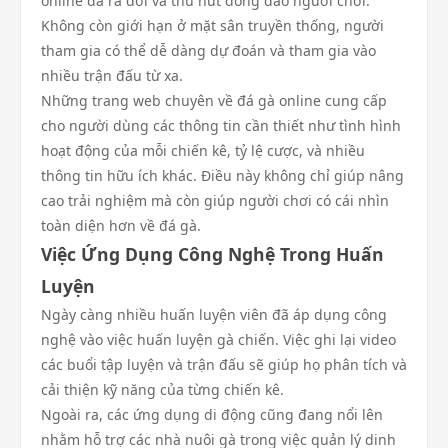
online đã ra đời và thu hút đông đảo người chơi.
Không còn giới hạn ở mặt sân truyền thống, người
tham gia có thể dễ dàng dự đoán và tham gia vào
nhiều trận đấu từ xa.
Những trang web chuyên về đá gà online cung cấp
cho người dùng các thông tin cần thiết như tình hình
hoạt động của mỗi chiến kê, tỷ lệ cược, và nhiều
thông tin hữu ích khác. Điều này không chỉ giúp nâng
cao trải nghiệm mà còn giúp người chơi có cái nhìn
toàn diện hơn về đá gà.
Việc Ứng Dụng Công Nghệ Trong Huấn
Luyện
Ngày càng nhiều huấn luyện viên đã áp dụng công
nghệ vào việc huấn luyện gà chiến. Việc ghi lại video
các buổi tập luyện và trận đấu sẽ giúp họ phân tích và
cải thiện kỹ năng của từng chiến kê.
Ngoài ra, các ứng dụng di động cũng đang nổi lên
nhằm hỗ trợ các nhà nuôi gà trong việc quản lý dinh