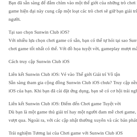
Bạn đã sẵn sàng để đắm chìm vào một thế giới của những trò chơi
game hiện đại này cung cấp một loạt các trò chơi sẽ giữ bạn giải
người.
Tại sao chọn Sunwin Club iOS?
Với nhiều lựa chọn chơi game có sẵn, bạn có thể tự hỏi tại sao Su
chơi game tốt nhất có thể. Với đồ họa tuyệt vời, gameplay mượt mà
Cách truy cập Sunwin Club iOS
Liên kết Sunwin Club iOS: Vé vào Thế giới Giải trí Vô tận
Sẵn sàng tham gia cộng đồng Sunwin Club iOS chưa? Truy cập nền 
iOS của bạn. Khi bạn đã cài đặt ứng dụng, bạn sẽ có cơ hội trải ngh
Liên kết Sunwin Club iOS: Điểm đến Chơi game Tuyệt vời
Dù bạn là một game thủ giải trí hay một người đam mê chơi game, 
vượt qua. Ngoài ra, với các cập nhật thường xuyên và các bản ph
Trải nghiệm Tương lai của Chơi game với Sunwin Club iOS