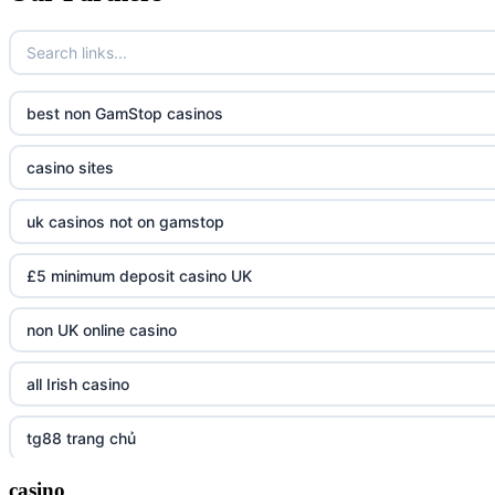
best non GamStop casinos
casino sites
uk casinos not on gamstop
£5 minimum deposit casino UK
non UK online casino
all Irish casino
tg88 trang chủ
casino
https://tr88.army/