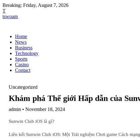
Breaking:
Friday, August 7, 2026
T
tswoam
Home
News
Business
Technology
Sports
Casino
Contact
Uncategorized
Khám phá Thế giới Hấp dẫn của Sun
admin • November 18, 2024
Sunwin Club iOS là gì?
Liên kết Sunwin Club iOS: Một Trải nghiệm Chơi game Cách mạn