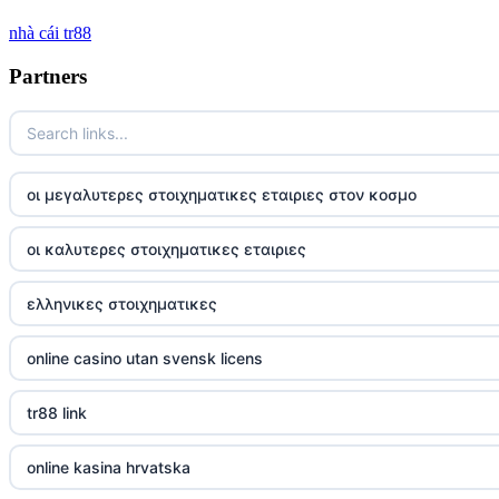
nhà cái tr88
link vào go8
zahraniční online casino bonus bez vkladu
Partners
https://lc88.it.com/
zahranicni casina
https://go8.onl/
No KYC casino
οι μεγαλυτερες στοιχηματικες εταιριες στον κοσμο
DH88
No KYC casino
οι καλυτερες στοιχηματικες εταιριες
Nhà Cái DH88
beste casino norge
ελληνικες στοιχηματικες
https://webnk88.net/
beste casino norge
online casino utan svensk licens
https://go8.lat/
casino utan svensk licens
tr88 link
lc88
casino utan svensk licens
online kasina hrvatska
789win 9
casino utan spelpaus