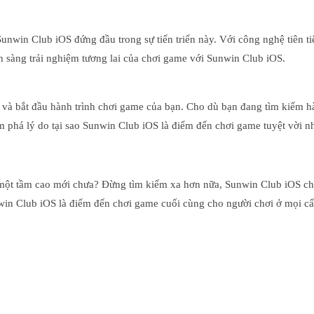
 Sunwin Club iOS đứng đầu trong sự tiến triển này. Với công nghệ tiên 
 sàng trải nghiệm tương lai của chơi game với Sunwin Club iOS.
và bắt đầu hành trình chơi game của bạn. Cho dù bạn đang tìm kiếm hà
 phá lý do tại sao Sunwin Club iOS là điểm đến chơi game tuyệt vời nh
một tầm cao mới chưa? Đừng tìm kiếm xa hơn nữa, Sunwin Club iOS chín
unwin Club iOS là điểm đến chơi game cuối cùng cho người chơi ở mọi c