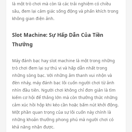
là một trò chơi mà còn là các trải nghiệm có chiều
sâu, đem lại cảm giác sống động và phấn khích trong
không gian điện ảnh.
Slot Machine: Sự Hấp Dẫn Của Tiền
Thưởng
Máy đánh bạc hay slot machine là một trong những
trò chơi đem lại sự thú vị và hấp dẫn nhất trong
những sòng bạc. Với những âm thanh vui nhộn và
đèn nháy, máy đánh bạc lôi cuốn người chơi từ ảnh
nhìn đầu tiên. Người chơi không chỉ đơn giản là tìm
kiếm cơ hội để thắng lớn mà còn thưởng thức những
cảm xúc hồi hộp khi kéo cần hoặc bấm nút khởi động.
Một phần quan trọng của sự lôi cuốn này chính là
những khoản thưởng phong phú mà người chơi có
khả năng nhận được.