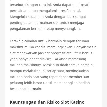
tersebut. Dengan cara ini, Anda dapat menikmati
permainan tanpa mengalami stres finansial.
Mengelola keuangan Anda dengan baik sangat
penting dalam permainan slot untuk menjaga
pengalaman bermain tetap menyenangkan.
Terakhir, cobalah untuk bermain dengan taruhan
maksimum jika kondisi memungkinkan. Banyak mesin
slot menawarkan jackpot progresif atau fitur bonus
yang hanya dapat diakses jika Anda memasang
taruhan maksimum. Meskipun tidak semua pemain
mampu melakukan ini setiap saat, meningkatkan
taruhan pada saat yang tepat dapat memberikan
peluang lebih besar untuk memenangkan hadiah
besar saat bermain.
Keuntungan dan Risiko Slot Kasino