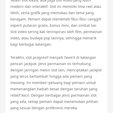
Selain slot klasik, ada juga slot video yang lebih
modern dan interaktif. Slot ini memiliki lima reel atau
lebih, serta grafik yang memukau dan tema yang
beragam. Pemain dapat menikmati fitur-fitur canggih
seperti putaran gratis, bonus mini, dan simbol liar.
Slot video sering kali terinspirasi oleh film, permainan
video, atau budaya pop lainnya, sehingga menarik
bagi berbagai kalangan.
Terakhir, slot progresif menjadi favorit di kalangan
pencari jackpot. Jenis permainan ini terhubung
dengan jaringan mesin slot lain, menciptakan jackpot
yang terus bertambah hingga ada pemain yang
menang. Ini memberi peluang bagi pemain untuk
memenangkan hadiah besar dengan taruhan yang
relatif kecil. Dengan berbagai jenis permainan slot
yang ada, setiap pemain dapat menemukan pilihan
yang sesuai dengan preferensi mereka.