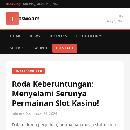
Breaking:
Thursday, August 6, 2026
Thu
T
tswoam
Aug 6, 2026
HOME
NEWS
BUSINESS
TECHNOLOGY
SPORTS
CASINO
CONTACT
UNCATEGORIZED
Roda Keberuntungan:
Menyelami Serunya
Permainan Slot Kasino!
admin • December 23, 2024
Dalam dunia perjudian, permainan mesin slot kasino