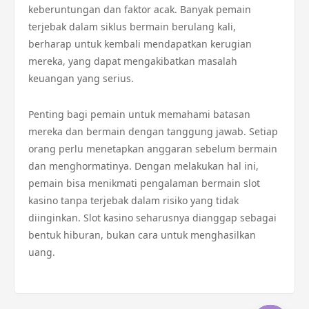
keberuntungan dan faktor acak. Banyak pemain
terjebak dalam siklus bermain berulang kali,
berharap untuk kembali mendapatkan kerugian
mereka, yang dapat mengakibatkan masalah
keuangan yang serius.
Penting bagi pemain untuk memahami batasan
mereka dan bermain dengan tanggung jawab. Setiap
orang perlu menetapkan anggaran sebelum bermain
dan menghormatinya. Dengan melakukan hal ini,
pemain bisa menikmati pengalaman bermain slot
kasino tanpa terjebak dalam risiko yang tidak
diinginkan. Slot kasino seharusnya dianggap sebagai
bentuk hiburan, bukan cara untuk menghasilkan
uang.