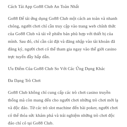
Cách Tải App Go88 Club An Toàn Nhất
Go88 Để tải ứng dụng Go88 Club một cách an toàn và nhanh
chóng, người chơi chỉ cần truy cập vào trang web chính thức
của Go88 Club và tải về phiên bản phù hợp với thiết bị của
mình. Sau đó, chỉ cần cài đặt và đăng nhập vào tài khoản đã
đăng ký, người chơi có thể tham gia ngay vào thế giới casino
trực tuyến đầy hấp dẫn.
Ưu Điểm Của Go88 Club So Với Các Ứng Dụng Khác
Đa Dạng Trò Chơi
Go88 Club không chỉ cung cấp các trò chơi casino truyền
thống mà còn mang đến cho người chơi những trò chơi mới lạ
và độc đáo. Từ các trò slot machine đến bài poker, người chơi
có thể thỏa sức khám phá và trải nghiệm những trò chơi độc
đáo chỉ có tại Go88 Club.