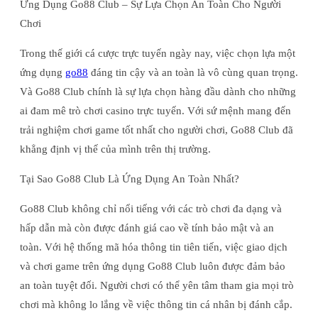
Ứng Dụng Go88 Club – Sự Lựa Chọn An Toàn Cho Người
Chơi
Trong thế giới cá cược trực tuyến ngày nay, việc chọn lựa một
ứng dụng
go88
đáng tin cậy và an toàn là vô cùng quan trọng.
Và Go88 Club chính là sự lựa chọn hàng đầu dành cho những
ai đam mê trò chơi casino trực tuyến. Với sứ mệnh mang đến
trải nghiệm chơi game tốt nhất cho người chơi, Go88 Club đã
khẳng định vị thế của mình trên thị trường.
Tại Sao Go88 Club Là Ứng Dụng An Toàn Nhất?
Go88 Club không chỉ nổi tiếng với các trò chơi đa dạng và
hấp dẫn mà còn được đánh giá cao về tính bảo mật và an
toàn. Với hệ thống mã hóa thông tin tiên tiến, việc giao dịch
và chơi game trên ứng dụng Go88 Club luôn được đảm bảo
an toàn tuyệt đối. Người chơi có thể yên tâm tham gia mọi trò
chơi mà không lo lắng về việc thông tin cá nhân bị đánh cắp.