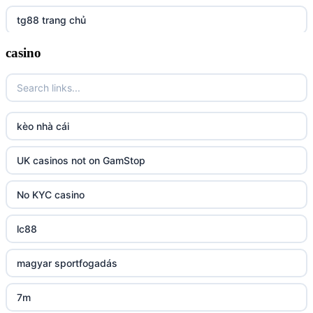
tg88 trang chủ
casino
https://tr88.army/
TG88
Go8
kèo nhà cái
tr88 link
UK casinos not on GamStop
https://tg88.mba/
No KYC casino
nk88
lc88
TG88 casino
magyar sportfogadás
32WIN
7m