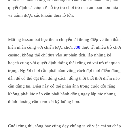
quyết định cá cược sẽ hỗ trợ trò chơi trở nên an toàn hơn nữa
và tránh được các khoản thua lỗ lớn.
Một ng lesson bài học thêm chuyển tải thông điệp về tinh thần
kiên nhẫn cùng với chiến lược chơi.
J88
thực tế, nhiều trò chơi
casino, không thể chỉ dựa vào sự phân tích, lập những kế
hoạch cùng với quyết định thông thái cũng có vai trò rất quan
trọng. Người chơi cần phải nắm vững cách đợi thời điểm đúng
đắn để có thể đặt tiền đúng cách, đồng thời biết thời điểm nào
cần dừng lại. Điều này có thể phản ánh trong cuộc đời rằng
không phải lúc nào cần phải hành động ngay lập tức nhưng
thỉnh thoảng cần xem xét kỹ lưỡng hơn.
Cuối cùng thì, sòng bạc cũng dạy chúng ta về việc cái sự chấp