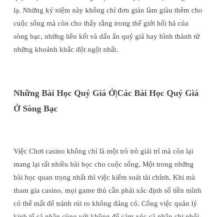
lạ. Những kỷ niệm này không chỉ đơn giản làm giàu thêm cho
cuộc sống mà còn cho thấy rằng trong thế giới hối hả của
sòng bạc, những liên kết và dấu ấn quý giá hay hình thành từ
những khoảnh khắc đột ngột nhất.
Những Bài Học Quý Giá Ở|Các Bài Học Quý Giá
Ở Sòng Bạc
Việc Chơi casino không chỉ là một trò trò giải trí mà còn lại
mang lại rất nhiều bài học cho cuộc sống. Một trong những
bài học quan trọng nhất thì việc kiểm soát tài chính. Khi mà
tham gia casino, mọi game thủ cần phải xác định số tiền mình
có thể mất để tránh rủi ro không đáng có. Công việc quản lý
kinh tế cá nhân cùng với không để cảm xúc cá nhân chi phối