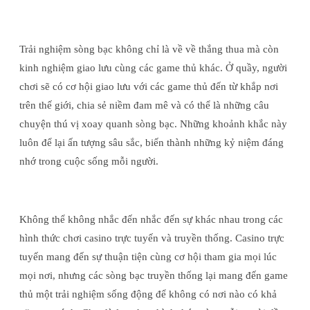
Trải nghiệm sòng bạc không chỉ là về về thắng thua mà còn
kinh nghiệm giao lưu cùng các game thủ khác. Ở quầy, người
chơi sẽ có cơ hội giao lưu với các game thủ đến từ khắp nơi
trên thế giới, chia sẻ niềm đam mê và có thể là những câu
chuyện thú vị xoay quanh sòng bạc. Những khoảnh khắc này
luôn để lại ấn tượng sâu sắc, biến thành những kỷ niệm đáng
nhớ trong cuộc sống mỗi người.
Không thể không nhắc đến nhắc đến sự khác nhau trong các
hình thức chơi casino trực tuyến và truyền thống. Casino trực
tuyến mang đến sự thuận tiện cùng cơ hội tham gia mọi lúc
mọi nơi, nhưng các sòng bạc truyền thống lại mang đến game
thủ một trải nghiệm sống động để không có nơi nào có khả