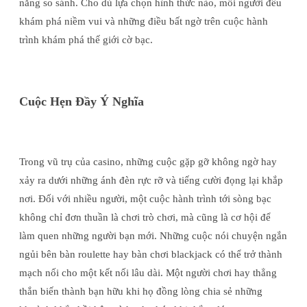
năng so sánh. Cho dù lựa chọn hình thức nào, mỗi người đều
khám phá niềm vui và những điều bất ngờ trên cuộc hành
trình khám phá thế giới cờ bạc.
Cuộc Hẹn Đầy Ý Nghĩa
Trong vũ trụ của casino, những cuộc gặp gỡ không ngờ hay
xảy ra dưới những ánh đèn rực rỡ và tiếng cười đọng lại khắp
nơi. Đối với nhiều người, một cuộc hành trình tới sòng bạc
không chỉ đơn thuần là chơi trò chơi, mà cũng là cơ hội để
làm quen những người bạn mới. Những cuộc nói chuyện ngắn
ngủi bên bàn roulette hay bàn chơi blackjack có thể trở thành
mạch nối cho một kết nối lâu dài. Một người chơi hay thẳng
thắn biến thành bạn hữu khi họ đồng lòng chia sẻ những