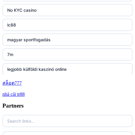
https://tg88.mba/
No KYC casino
nk88
lc88
TG88 casino
magyar sportfogadás
32WIN
7m
nk88 đăng nhập
legjobb külföldi kaszinó online
lv88.com
สล็อต777
zahraniční online casino bonus bez vkladu
nhà cái tr88
link vào go8
zahraniční online casino bonus bez vkladu
Partners
https://lc88.it.com/
zahranicni casina
https://go8.onl/
No KYC casino