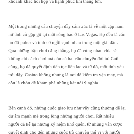
khoảnh khắc hồi hộp và hạnh phúc khi thắng lớn.
Một trong những câu chuyện đầy cảm xúc là về một cặp nam
nữ tình cờ gặp gỡ tại một sòng bạc ở Las Vegas. Họ đều là các
tín đồ poker và tình cờ ngồi cạnh nhau trong một giải đấu.
Qua những trận chơi căng thẳng, họ đã cùng nhau chia sẻ
không chỉ cách chơi mà còn cả hai câu chuyện đời tư. Cuối
cùng, họ đã quyết định tiếp tục liên lạc và từ đó, một tình yêu
trỗi dậy. Casino không nhưng là nơi để kiểm tra vận may, mà
còn là chốn để khám phá những kết nối ý nghĩa.
Bên cạnh đó, những cuộc giao lưu như vậy cũng thường để lại
dư âm mạnh mẽ trong lòng những người chơi. Rất nhiều
người đã kể lại những kỷ niệm khó quên, từ những ván cược
quyết định cho đến những cuộc trò chuyện thú vị với người