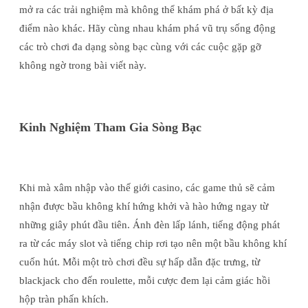
mở ra các trải nghiệm mà không thể khám phá ở bất kỳ địa
điểm nào khác. Hãy cùng nhau khám phá vũ trụ sống động
các trò chơi đa dạng sòng bạc cùng với các cuộc gặp gỡ
không ngờ trong bài viết này.
Kinh Nghiệm Tham Gia Sòng Bạc
Khi mà xâm nhập vào thế giới casino, các game thủ sẽ cảm
nhận được bầu không khí hứng khởi và hào hứng ngay từ
những giây phút đầu tiên. Ánh đèn lấp lánh, tiếng động phát
ra từ các máy slot và tiếng chip rơi tạo nên một bầu không khí
cuốn hút. Mỗi một trò chơi đều sự hấp dẫn đặc trưng, từ
blackjack cho đến roulette, mỗi cược đem lại cảm giác hồi
hộp tràn phấn khích.