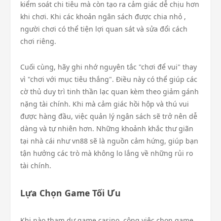
kiểm soát chi tiêu mà còn tạo ra cảm giác dễ chịu hơn
khi chơi. Khi các khoản ngân sách được chia nhỏ ,
người chơi có thể tiện lợi quan sát và sửa đổi cách
chơi riêng.
Cuối cùng, hãy ghi nhớ nguyên tắc "chơi để vui" thay
vì "chơi với mục tiêu thắng". Điều này có thể giúp các
cờ thủ duy trì tinh thần lạc quan kèm theo giảm gánh
nặng tài chính. Khi mà cảm giác hồi hộp và thú vui
được hàng đầu, việc quản lý ngân sách sẽ trở nên dễ
dàng và tự nhiên hơn. Những khoảnh khắc thư giãn
tại nhà cái như vn88 sẽ là nguồn cảm hứng, giúp bạn
tận hưởng các trò mà không lo lắng về những rủi ro
tài chính.
Lựa Chọn Game Tối Ưu
Khi nào tham dự game casino, công việc chọn game