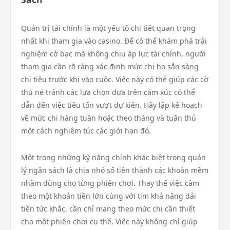
Quản trị tài chính là một yếu tố chi tiết quan trọng
nhất khi tham gia vào casino. Để có thể khám phá trải
nghiệm cờ bạc mà không chịu áp lực tài chính, người
tham gia cần rõ ràng xác định mức chi họ sẵn sàng
chi tiêu trước khi vào cuộc. Việc này có thể giúp các cờ
thủ né tránh các lựa chọn dựa trên cảm xúc có thể
dẫn đến việc tiêu tốn vượt dự kiến. Hãy lập kế hoạch
về mức chi hàng tuần hoặc theo tháng và tuân thủ
một cách nghiêm túc các giới hạn đó.
Một trong những kỹ năng chính khác biệt trong quản
lý ngân sách là chia nhỏ số tiền thành các khoản mềm
nhằm dùng cho từng phiên chơi. Thay thế việc cầm
theo một khoản tiền lớn cùng với tim khả năng dải
tiền tức khắc, cần chỉ mang theo mức chi cần thiết
cho một phiên chơi cụ thể. Việc này không chỉ giúp