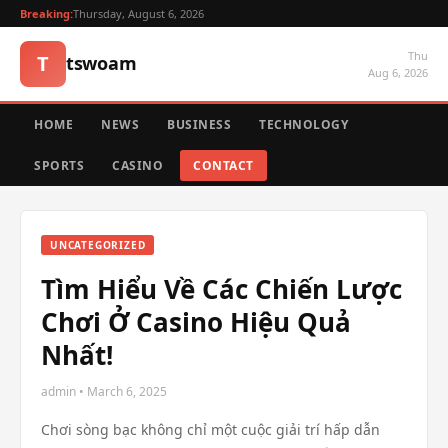
Breaking:
Thursday, August 6, 2026
Thu
T
tswoam
Aug 6, 2026
HOME
NEWS
BUSINESS
TECHNOLOGY
SPORTS
CASINO
CONTACT
UNCATEGORIZED
Tìm Hiểu Về Các Chiến Lược
Chơi Ở Casino Hiệu Quả
Nhất!
admin • March 6, 2025
Chơi sòng bạc không chỉ một cuộc giải trí hấp dẫn