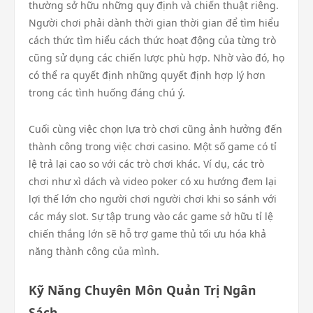
thường sở hữu những quy định và chiến thuật riêng.
Người chơi phải dành thời gian thời gian để tìm hiểu
cách thức tìm hiểu cách thức hoạt động của từng trò
cũng sử dụng các chiến lược phù hợp. Nhờ vào đó, họ
có thể ra quyết định những quyết định hợp lý hơn
trong các tình huống đáng chú ý.
Cuối cùng việc chọn lựa trò chơi cũng ảnh hưởng đến
thành công trong việc chơi casino. Một số game có tỉ
lệ trả lại cao so với các trò chơi khác. Ví dụ, các trò
chơi như xì dách và video poker có xu hướng đem lại
lợi thế lớn cho người chơi người chơi khi so sánh với
các máy slot. Sự tập trung vào các game sở hữu tỉ lệ
chiến thắng lớn sẽ hỗ trợ game thủ tối ưu hóa khả
năng thành công của mình.
Kỹ Năng Chuyên Môn Quản Trị Ngân
Sách