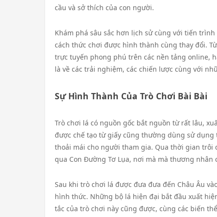
cầu và sở thích của con người.
Khám phá sâu sắc hơn lịch sử cùng với tiến trình 
cách thức chơi được hình thành cùng thay đổi. Từ 
trực tuyến phong phú trên các nền tảng online, h
là về các trải nghiệm, các chiến lược cùng với n
Sự Hình Thành Của Trò Chơi Bài Bài
Trò chơi lá có nguồn gốc bắt nguồn từ rất lâu, xu
được chế tạo từ giấy cũng thường dùng sử dụng tro
thoải mái cho người tham gia. Qua thời gian trôi 
qua Con Đường Tơ Lụa, nơi mà mà thương nhân cùn
Sau khi trò chơi lá được đưa đưa đến Châu Âu và
hình thức. Những bộ lá hiện đại bắt đầu xuất hiện
tắc của trò chơi này cũng được, cùng các biến thể