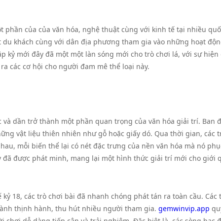
một phần của của văn hóa, nghệ thuật cùng với kinh tế tại nhiều quố
út du khách cùng với dân địa phương tham gia vào những hoạt độn
 kỷ mới đây đã một một làn sóng mới cho trò chơi lá, với sự hiện
 ra các cơ hội cho người đam mê thể loại này.
c và dần trở thành một phần quan trọng của văn hóa giải trí. Ban 
g vật liệu thiên nhiên như gỗ hoặc giấy dó. Qua thời gian, các t
nhau, mỗi biến thể lại có nét đặc trưng của nền văn hóa mà nó phụ
y đã được phát minh, mang lại một hình thức giải trí mới cho giới 
kỷ 18, các trò chơi bài đã nhanh chóng phát tán ra toàn cầu. Các 
thành thịnh hành, thu hút nhiều người tham gia.
gemwinvip.app
quy
 chơi dễ dàng tiếp cận và trải nghiệm. Đặc biệt là, các sòng bạc 