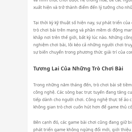
xuất hiện và trở thành điểm đến lý tưởng cho nhữ
Tại thời kỳ kỹ thuật số hiện nay, sự phát triển củ
trò chơi bài trên mạng và phần mềm di động ma
khắp nơi trên thế giới, bất kỳ lúc nào. Những cô
nghiệm chơi bài, lôi kéo cả những người chơi tr
sự biến chuyển trong phương thức giải trí của 
Tương Lai Của Những Trò Chơi Bài
Trong những năm tháng đến, trò chơi bài sẽ tiềm 
công nghệ. Các sòng bạc trực tuyến đang tăng c
tiếp dành cho người chơi. Công nghệ thực tế ảo
không gian trò chơi cuốn hút hơn để game thủ có 
Bên cạnh đó, các game bài chơi cũng đang giữ b
phát triển game không ngừng đổi mới, giới thiệu