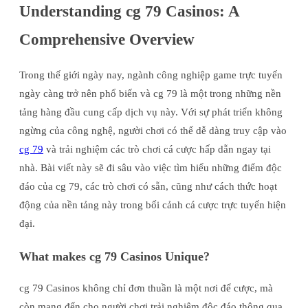
Understanding cg 79 Casinos: A
Comprehensive Overview
Trong thế giới ngày nay, ngành công nghiệp game trực tuyến
ngày càng trở nên phổ biến và cg 79 là một trong những nền
tảng hàng đầu cung cấp dịch vụ này. Với sự phát triển không
ngừng của công nghệ, người chơi có thể dễ dàng truy cập vào
cg 79
và trải nghiệm các trò chơi cá cược hấp dẫn ngay tại
nhà. Bài viết này sẽ đi sâu vào việc tìm hiểu những điểm độc
đáo của cg 79, các trò chơi có sẵn, cũng như cách thức hoạt
động của nền tảng này trong bối cảnh cá cược trực tuyến hiện
đại.
What makes cg 79 Casinos Unique?
cg 79 Casinos không chỉ đơn thuần là một nơi để cược, mà
còn mang đến cho người chơi trải nghiệm độc đáo thông qua