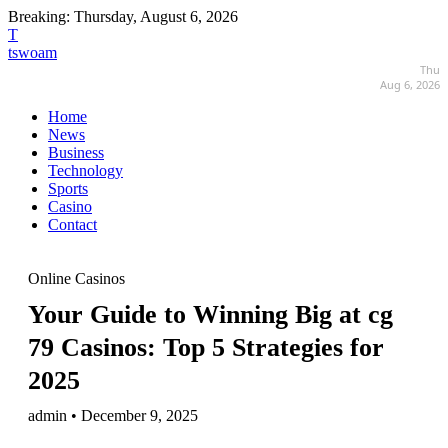
Breaking:
Thursday, August 6, 2026
T
tswoam
Thu
Aug 6, 2026
Home
News
Business
Technology
Sports
Casino
Contact
Online Casinos
Your Guide to Winning Big at cg
79 Casinos: Top 5 Strategies for
2025
admin • December 9, 2025