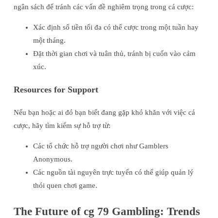
ngân sách để tránh các vấn đề nghiêm trọng trong cá cược:
Xác định số tiền tối đa có thể cược trong một tuần hay
một tháng.
Đặt thời gian chơi và tuân thủ, tránh bị cuốn vào cảm
xúc.
Resources for Support
Nếu bạn hoặc ai đó bạn biết đang gặp khó khăn với việc cá
cược, hãy tìm kiếm sự hỗ trợ từ:
Các tổ chức hỗ trợ người chơi như Gamblers
Anonymous.
Các nguồn tài nguyên trực tuyến có thể giúp quản lý
thói quen chơi game.
The Future of cg 79 Gambling: Trends