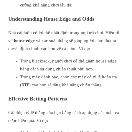
cường khả năng chơi lâu dài.
Understanding House Edge and Odds
Nhà cái luôn có lợi thế nhất định trong mọi trò chơi. Hiểu rõ
về
house edge
và xác suất thắng sẽ giúp người chơi đưa ra
quyết định chính xác hơn về cá cược. Ví dụ:
Trong blackjack, người chơi có thể giảm house edge
bằng cách sử dụng chiến thuật phù hợp.
Trong máy đánh bạc, chọn các máy có tỷ lệ hoàn trả
(RTP) cao hơn sẽ tăng khả năng chiến thắng.
Effective Betting Patterns
Cải thiện tỷ lệ thắng của bạn bằng cách áp dụng các mẫu cá
cược hiệu quả. Ví dụ: