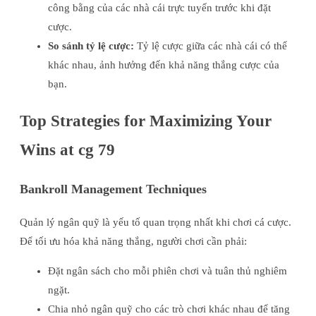
công bằng của các nhà cái trực tuyến trước khi đặt
cược.
So sánh tỷ lệ cược:
Tỷ lệ cược giữa các nhà cái có thể
khác nhau, ảnh hưởng đến khả năng thắng cược của
bạn.
Top Strategies for Maximizing Your
Wins at cg 79
Bankroll Management Techniques
Quản lý ngân quỹ là yếu tố quan trọng nhất khi chơi cá cược.
Để tối ưu hóa khả năng thắng, người chơi cần phải:
Đặt ngân sách cho mỗi phiên chơi và tuân thủ nghiêm
ngặt.
Chia nhỏ ngân quỹ cho các trò chơi khác nhau để tăng