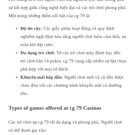
sự kết hợp giữa công nghệ hiện đại và các trò chơi phong phú.
Một trong những điểm nổi bật của cg 79 là:
Độ tin cậy:
Các giấy phép hoạt động và quy định
nghiêm ngặt đảm bảo rằng người chơi luôn cảm thấy an
toàn khi đặt cược.
Đa dạng trò chơi:
Từ các trò chơi máy đánh bạc đến
trò chơi bàn và poker, cg 79 cung cấp nhiều sự lựa chọn
phù hợp với mọi sở thích.
Khuyến mãi hấp dẫn:
Người chơi mới và cũ đều được
chào đón với các chương trình khuyến mãi và thưởng
lớn.
Types of games offered at cg 79 Casinos
Các trò chơi tại cg 79 rất đa dạng và phong phú. Người chơi
có thể tham gia vào: