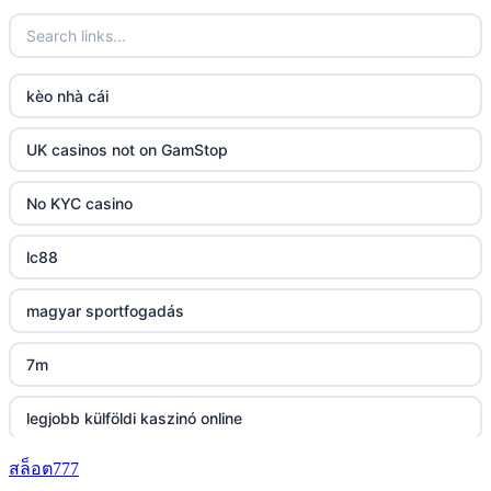
TG88
Go8
kèo nhà cái
tr88 link
UK casinos not on GamStop
https://tg88.mba/
No KYC casino
nk88
lc88
TG88 casino
magyar sportfogadás
32WIN
7m
nk88 đăng nhập
legjobb külföldi kaszinó online
lv88.com
สล็อต777
zahraniční online casino bonus bez vkladu