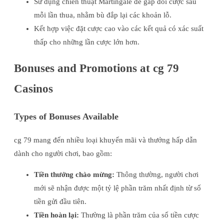
Sử dụng chiến thuật Martingale để gấp đôi cược sau
mỗi lần thua, nhằm bù đắp lại các khoản lỗ.
Kết hợp việc đặt cược cao vào các kết quả có xác suất
thấp cho những lần cược lớn hơn.
Bonuses and Promotions at cg 79
Casinos
Types of Bonuses Available
cg 79 mang đến nhiều loại khuyến mãi và thưởng hấp dẫn
dành cho người chơi, bao gồm:
Tiền thưởng chào mừng:
Thông thường, người chơi
mới sẽ nhận được một tỷ lệ phần trăm nhất định từ số
tiền gửi đầu tiên.
Tiền hoàn lại:
Thường là phần trăm của số tiền cược