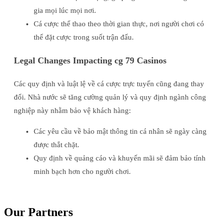
gia mọi lúc mọi nơi.
Cá cược thể thao theo thời gian thực, nơi người chơi có
thể đặt cược trong suốt trận đấu.
Legal Changes Impacting cg 79 Casinos
Các quy định và luật lệ về cá cược trực tuyến cũng đang thay
đổi. Nhà nước sẽ tăng cường quản lý và quy định ngành công
nghiệp này nhằm bảo vệ khách hàng:
Các yêu cầu về bảo mật thông tin cá nhân sẽ ngày càng
được thắt chặt.
Quy định về quảng cáo và khuyến mãi sẽ đảm bảo tính
minh bạch hơn cho người chơi.
Our Partners