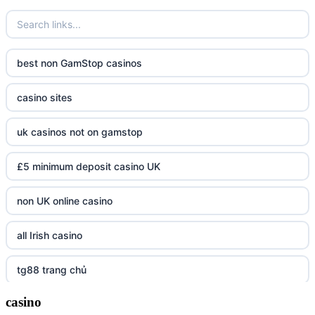
best non GamStop casinos
casino sites
uk casinos not on gamstop
£5 minimum deposit casino UK
non UK online casino
all Irish casino
tg88 trang chủ
casino
https://tr88.army/